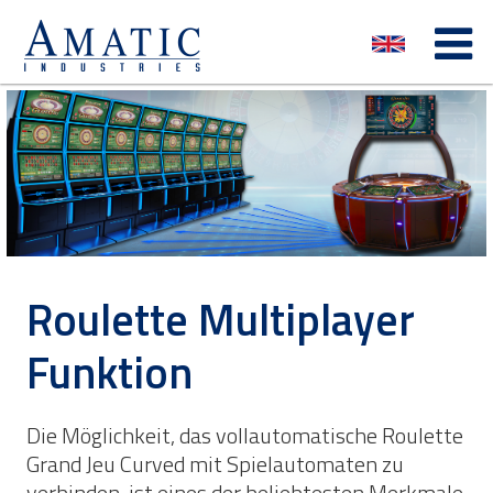
Roulette Multiplayer
Funktion
Die Möglichkeit, das vollautomatische Roulette
Grand Jeu Curved mit Spielautomaten zu
verbinden, ist eines der beliebtesten Merkmale