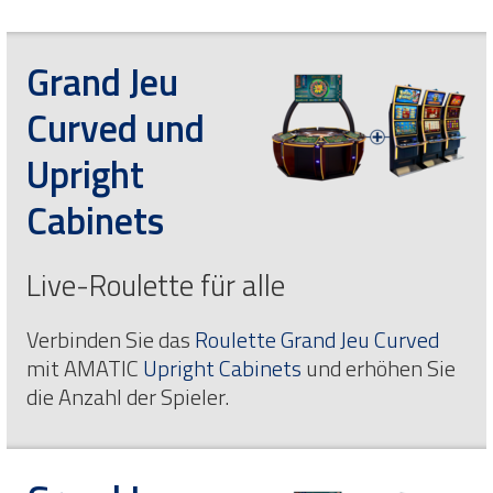
Grand Jeu
Curved und
Upright
Cabinets
Live-Roulette für alle
Verbinden Sie das
Roulette Grand Jeu Curved
mit AMATIC
Upright Cabinets
und erhöhen Sie
die Anzahl der Spieler.