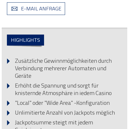
E-MAIL ANFRAGE
HIGHLIGHTS
Zusätzliche Gewinnmöglichkeiten durch
Verbindung mehrerer Automaten und
Geräte
Erhöht die Spannung und sorgt für
knisternde Atmosphäre in iedem Casino
"Local" oder "Wide Area" -Konfiguration
Unlimitierte Anzahl von Jackpots möglich
Jackpotsumme steigt mit jedem